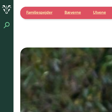
Spring
til
indhold
Familiespejder
Bæverne
Ulvene