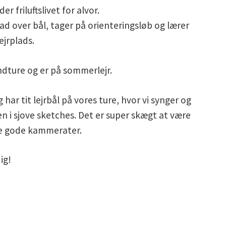
r friluftslivet for alvor.
 mad over bål, tager på orienteringsløb og lærer
ejrplads.
ndture og er på sommerlejr.
g har tit lejrbål på vores ture, hvor vi synger og
 i sjove sketches. Det er super skægt at være
nge gode kammerater.
ig!