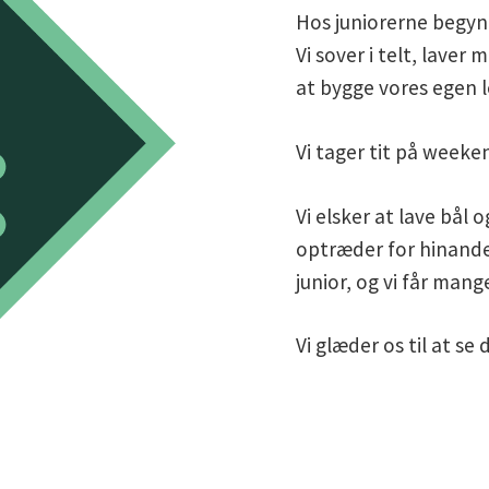
Hos juniorerne begynde
Vi sover i telt, laver
at bygge vores egen l
Vi tager tit på weeke
Vi elsker at lave bål o
optræder for hinanden
junior, og vi får ma
Vi glæder os til at se d