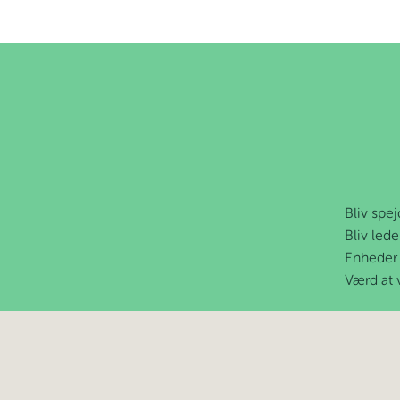
Bliv spej
Bliv lede
Enheder
Værd at 