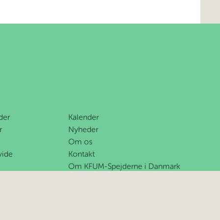
der
Kalender
r
Nyheder
Om os
vide
Kontakt
Om KFUM-Spejderne i Danmark