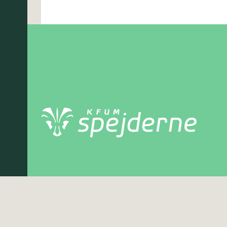
Børkop Gruppe
Bundsgaard 37, 7080 Børkop